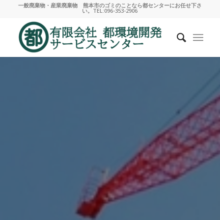
一般廃棄物・産業廃棄物 熊本市のゴミのことなら都センターにお任せ下さ
い。TEL:096-353-2906