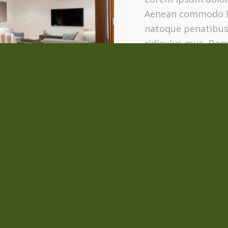
Aenean commodo li
natoque penatibus
ridiculus mus. Done
pretium quis, sem.
 eu, pretium quis,
m ipsum dolor sit