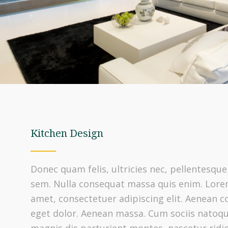
Kitchen Design
Donec quam felis, ultricies nec, pellentesque
sem. Nulla consequat massa quis enim. Lore
amet, consectetuer adipiscing elit. Aenean 
eget dolor. Aenean massa. Cum sociis natoq