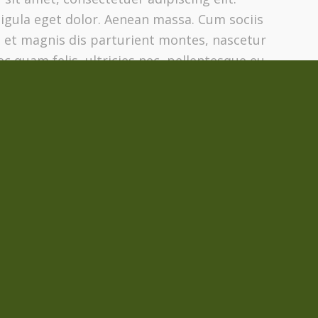
gula eget dolor. Aenean massa. Cum sociis
 et magnis dis parturient montes, nascetur
c quam felis, ultricies nec, pellentesque eu,
 Nulla consequat massa quis enim.