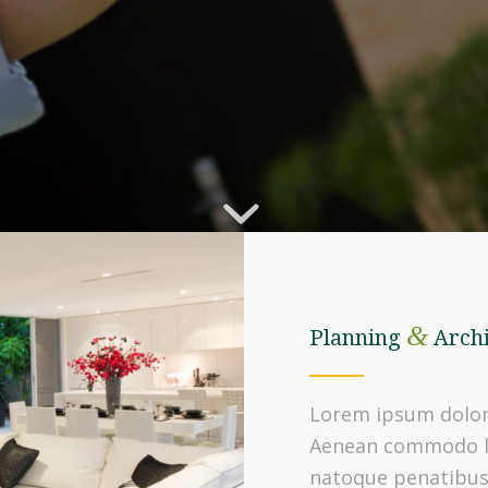
&
Planning
Archi
Lorem ipsum dolor 
Aenean commodo li
natoque penatibus