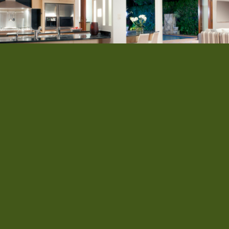
&
Light
Shadow
Donec quam felis, ultricies nec, pellentesque
sem. Nulla consequat massa quis enim. Lore