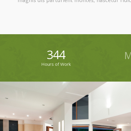
magnis dis parturient montes, nascetur ridi
344
M
Hours of Work