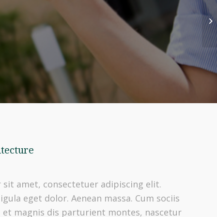
tecture
sit amet, consectetuer adipiscing elit.
gula eget dolor. Aenean massa. Cum sociis
 et magnis dis parturient montes, nascetur