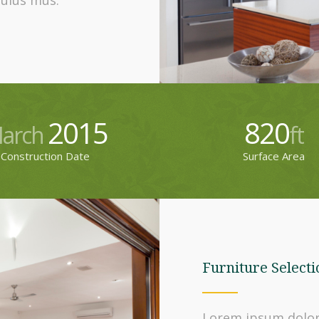
culus mus.
2015
820
arch
ft
Construction Date
Surface Area
Furniture Selecti
Lorem ipsum dolor 