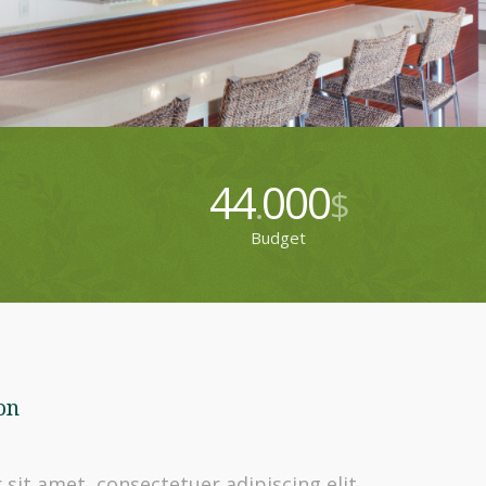
44
000
.
$
Budget
on
sit amet, consectetuer adipiscing elit.