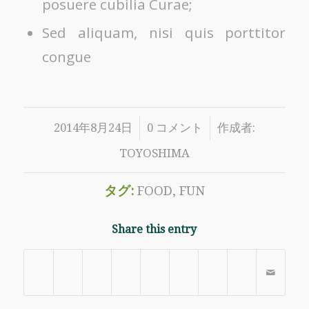
posuere cubilia Curae;
Sed aliquam, nisi quis porttitor
congue
/
/
2014年8月24日
0 コメント
作成者:
TOYOSHIMA
タグ:
FOOD
,
FUN
Share this entry