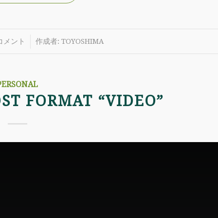
/
 コメント
作成者:
TOYOSHIMA
PERSONAL
ST FORMAT “VIDEO”