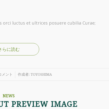
orci luctus et ultrices posuere cubilia Curae;
さらに読む
/
 コメント
作成者:
TOYOSHIMA
NEWS
UT PREVIEW IMAGE