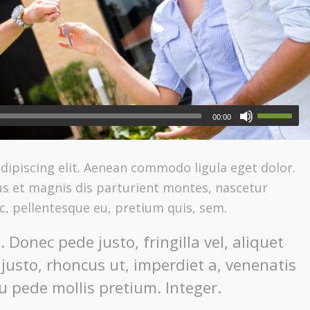
00:00
dipiscing elit. Aenean commodo ligula eget dolor.
s et magnis dis parturient montes, nascetur
ec, pellentesque eu, pretium quis, sem.
Donec pede justo, fringilla vel, aliquet
 justo, rhoncus ut, imperdiet a, venenatis
eu pede mollis pretium. Integer.